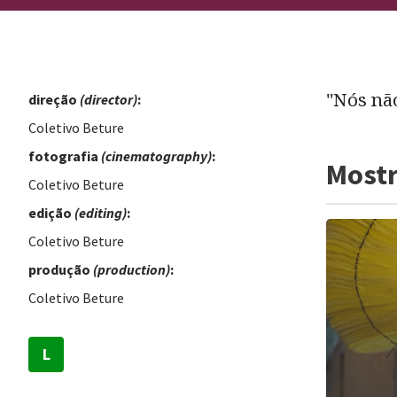
"Nós nã
direção
(director)
:
Coletivo Beture
fotografia
(cinematography)
:
Most
Coletivo Beture
edição
(editing)
:
Coletivo Beture
produção
(production)
:
Coletivo Beture
L