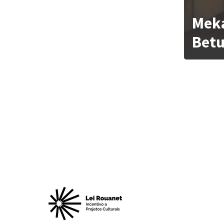
Meka
Betu