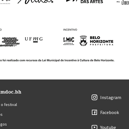
umdoc.bh
Instagram
o festival
Facebook
os
ogos
Youtube