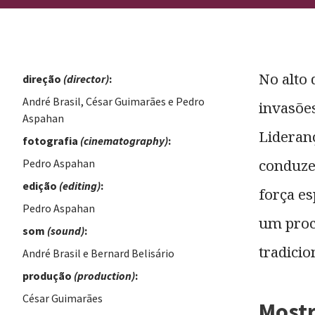
No alto 
direção
(director)
:
André Brasil, César Guimarães e Pedro
invasões
Aspahan
Lideranç
fotografia
(cinematography)
:
conduzem
Pedro Aspahan
edição
(editing)
:
força es
Pedro Aspahan
um proc
som
(sound)
:
tradici
André Brasil e Bernard Belisário
produção
(production)
:
César Guimarães
Most