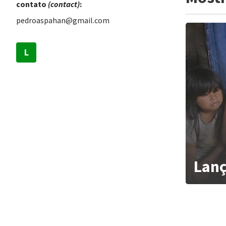
contato
(contact)
:
pedroaspahan@gmail.com
L
Lan