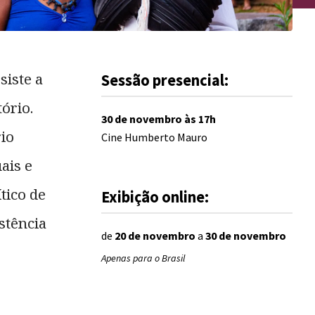
siste a
Sessão presencial:
ório.
30 de novembro
às
17
h
rio
Cine Humberto Mauro
ais e
tico de
Exibição online:
stência
de
20 de novembro
a
30 de novembro
Apenas para o Brasil