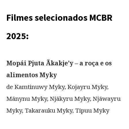
Filmes selecionados MCBR
2025:
Mopái Pjuta Ãkakje'y – a roça e os
alimentos Myky
de Kamtinuwy Myky, Kojayru Myky,
Mãnynu Myky, Njãkyru Myky, Njãwayru
Myky, Takarauku Myky, Tipuu Myky