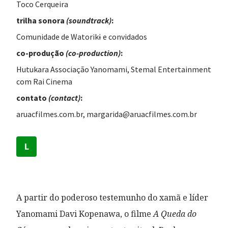
Toco Cerqueira
trilha sonora
(
soundtrack
)
:
Comunidade de Watorikɨ e convidados
co-produção
(
co-production
)
:
Hutukara Associação Yanomami, Stemal Entertainment
com Rai Cinema
contato
(contact)
:
aruacfilmes.com.br, margarida@aruacfilmes.com.br
L
A partir do poderoso testemunho do xamã e líder
Yanomami Davi Kopenawa, o filme
A Queda do