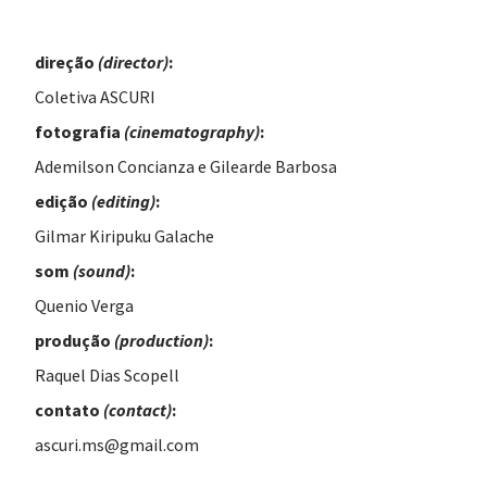
direção
(director)
:
Coletiva ASCURI
fotografia
(cinematography)
:
Ademilson Concianza e Gilearde Barbosa
edição
(editing)
:
Gilmar Kiripuku Galache
som
(sound)
:
Quenio Verga
produção
(production)
:
Raquel Dias Scopell
contato
(contact)
:
ascuri.ms@gmail.com