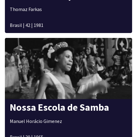
Thomaz Farkas
Brasil
|
42
|
1981
Nossa Escola de Samba
Manuel Horácio Gimenez
Brasil
|
30
|
1965