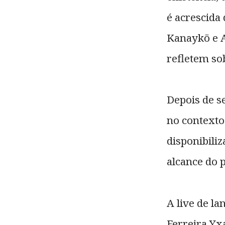
é acrescida
Kanaykõ e A
refletem so
Depois de s
no context
disponibili
alcance do 
A live de l
Ferreira Yx