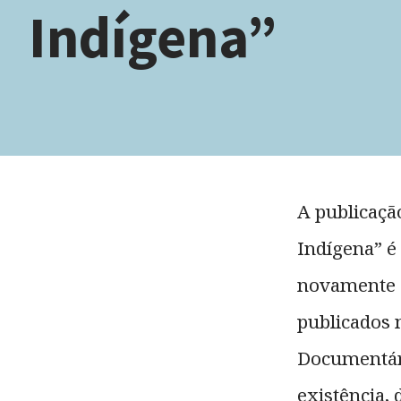
Indígena”
A publicaçã
Indígena” é
novamente e
publicados 
Documentári
existência, 