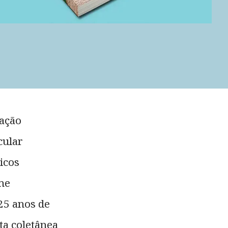
zação
cular
icos
lme
25 anos de
ta coletânea